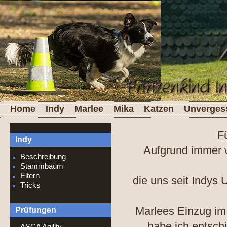
Home
Indy
Marlee
Mika
Katzen
Unverges
F
Indy
Aufgrund immer w
Beschreibung
Stammbaum
Eltern
die uns seit Indys 
Tricks
Marlees Einzug im 
Prüfungen
habe ich entsch
ASCA Agility