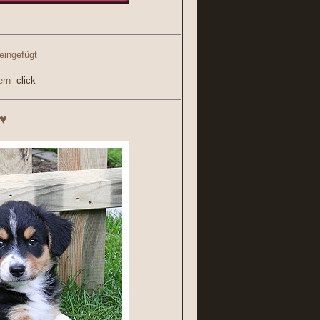
eingefügt
dern
click
 ♥