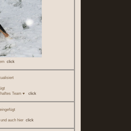
dern
click
ualisiert
ügt
mhaftes Team ♥
click
eingefügt
 und auch hier
click