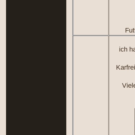
Fut
ich h
Karfre
Viel