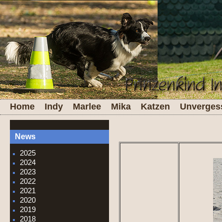
Home
Indy
Marlee
Mika
K
atzen
Unverges
News
2025
2024
2023
2022
2021
2020
2019
2018